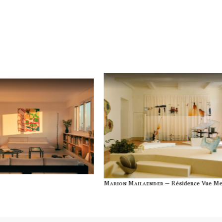
Marion Mailaender —
Résidence Vue M